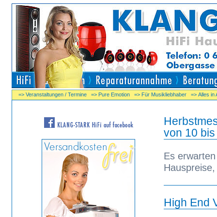
=> Veranstaltungen / Termine
=> Pure Emotion
=> Für Musikliebhaber
=> Alles in
Herbstmes
von 10 bis
Es erwarten 
Hauspreise,
High End V